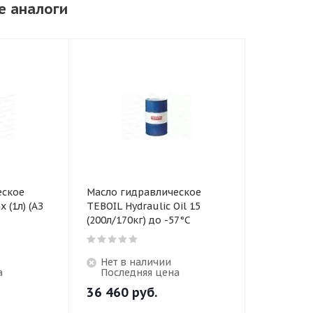
е аналоги
еское
Масло гидравлическое
 (1л) (АЗ
TEBOIL Hydrauliс Oil 15
(200л/170кг) до -57°С
Нет в наличии
а
Последняя цена
36 460
руб.