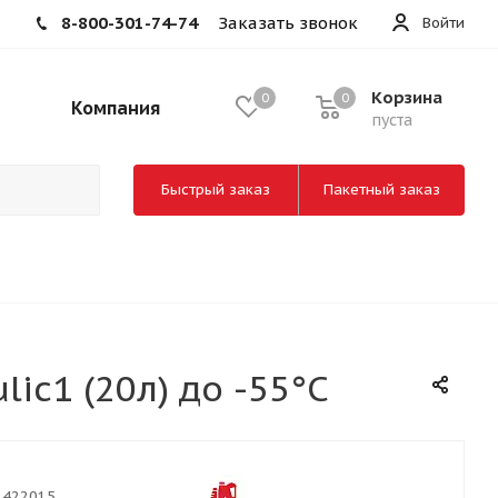
8-800-301-74-74
Заказать звонок
Войти
Корзина
0
0
Компания
пуста
Быстрый заказ
Пакетный заказ
ic1 (20л) до -55°С
3422015