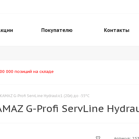
Акции
Покупателю
Контакты
00 000 позиций на складе
AMAZ G-Profi ServLine Hydraulic1 (20л) до -55°С
AZ G-Profi ServLine Hydraul
Артикул:
25