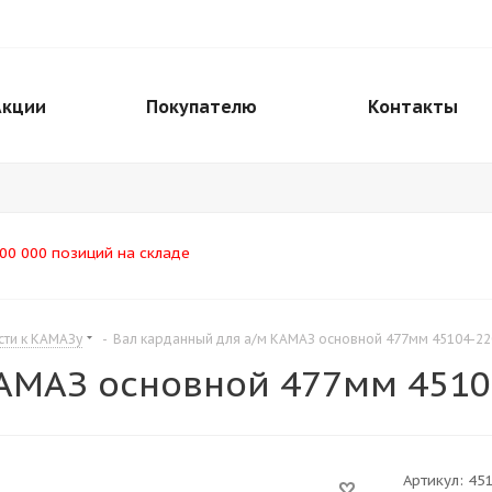
Акции
Покупателю
Контакты
00 000 позиций на складе
сти к КАМАЗу
-
Вал карданный для а/м КАМАЗ основной 477мм 45104-22
АМАЗ основной 477мм 4510
Артикул:
45