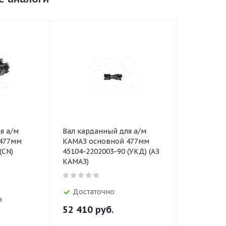
я а/м
Вал карданный для а/м
477мм
КАМАЗ основной 477мм
(CN)
45104-2202003-90 (УКД) (АЗ
КАМАЗ)
Достаточно
а
52 410
руб.