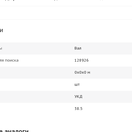
и
ы
Вал
ля поиска
128926
0х0х0 м
шт
УКД
38.5
е аналоги