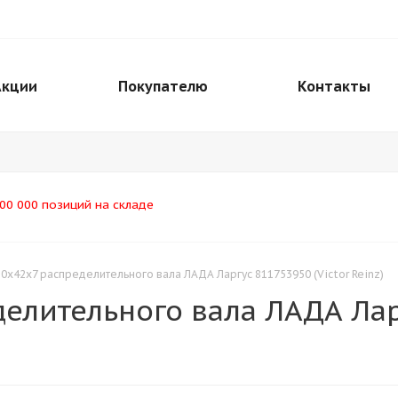
Акции
Покупателю
Контакты
00 000 позиций на складе
0х42х7 распределительного вала ЛАДА Ларгус 811753950 (Victor Reinz)
елительного вала ЛАДА Ларг