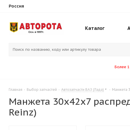
Россия
Каталог
Более 1
Главная
-
Выбор запчастей
-
Автозапчасти ВАЗ (Лада)
-
Манжета 3
Манжета 30х42х7 распред
Reinz)