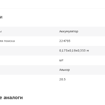
и
ы
Аккумулятор
ля поиска
224793
0,175х0,19х0,353 м
шт
Алькор
20.5
е аналоги