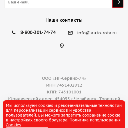
Наши контакты
8-800-301-74-74
info@auto-rota.ru
ООО «НГ-Сервис-74»
ИНН:7451402812
КПП: 745101001
Юридический адрес: 454053,г.Челябинск, Троицкий
Мы используем cookies и рекомендательные технологии
тракт, дом 11 А, нежилое помещение 16
для персонализации сервисов и удобства
E-mail: office@ng-servis.ru
пользователей. Вы можете запретить сохранение cookie
8(351)211-21-07
в настройках своего браузера.
Политика использования
Cookies