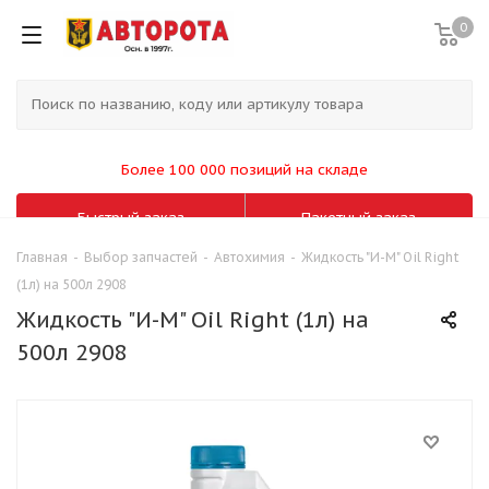
0
Более 100 000 позиций на складе
Быстрый заказ
Пакетный заказ
Главная
-
Выбор запчастей
-
Автохимия
-
Жидкость "И-М" Oil Right
(1л) на 500л 2908
Жидкость "И-М" Oil Right (1л) на
500л 2908