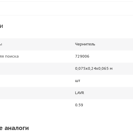
и
ы
Чернитель
ля поиска
729006
0,075х0,24х0,065 м
шт
LAVR
0.59
е аналоги