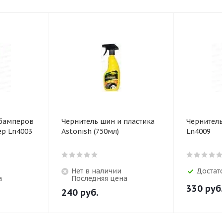
 бамперов
Чернитель шин и пластика
Чернитель
ер Ln4003
Astonish (750мл)
Ln4009
Нет в наличии
Достат
а
Последняя цена
330
руб
240
руб.