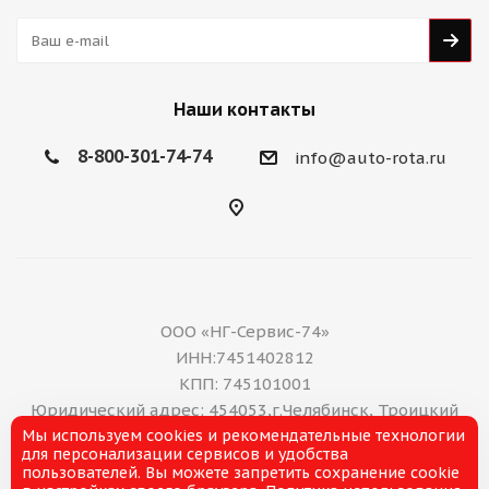
Наши контакты
8-800-301-74-74
info@auto-rota.ru
ООО «НГ-Сервис-74»
ИНН:7451402812
КПП: 745101001
Юридический адрес: 454053,г.Челябинск, Троицкий
Мы используем cookies и рекомендательные технологии
тракт, дом 11 А, нежилое помещение 16
для персонализации сервисов и удобства
E-mail: office@ng-servis.ru
пользователей. Вы можете запретить сохранение cookie
8(351)211-21-07