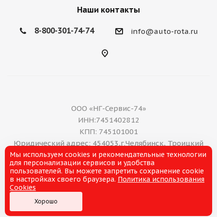
Наши контакты
8-800-301-74-74
info@auto-rota.ru
ООО «НГ-Сервис-74»
ИНН:7451402812
КПП: 745101001
Юридический адрес: 454053,г.Челябинск, Троицкий
Мы используем cookies и рекомендательные технологии
тракт, дом 11 А, нежилое помещение 16
для персонализации сервисов и удобства
E-mail: office@ng-servis.ru
пользователей. Вы можете запретить сохранение cookie
8(351)211-21-07
в настройках своего браузера.
Политика использования
Cookies
Хорошо