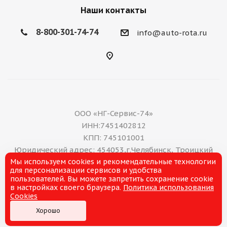
Наши контакты
8-800-301-74-74
info@auto-rota.ru
ООО «НГ-Сервис-74»
ИНН:7451402812
КПП: 745101001
Юридический адрес: 454053,г.Челябинск, Троицкий
Мы используем cookies и рекомендательные технологии
тракт, дом 11 А, нежилое помещение 16
для персонализации сервисов и удобства
E-mail: office@ng-servis.ru
пользователей. Вы можете запретить сохранение cookie
8(351)211-21-07
в настройках своего браузера.
Политика использования
Cookies
Хорошо