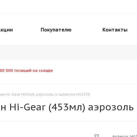
Акции
Покупателю
Контакты
00 000 позиций на складе
ин Hi-Gear (453мл) аэрозоль со шлангом HG5339
н Hi-Gear (453мл) аэрозоль
Артикул:
HG