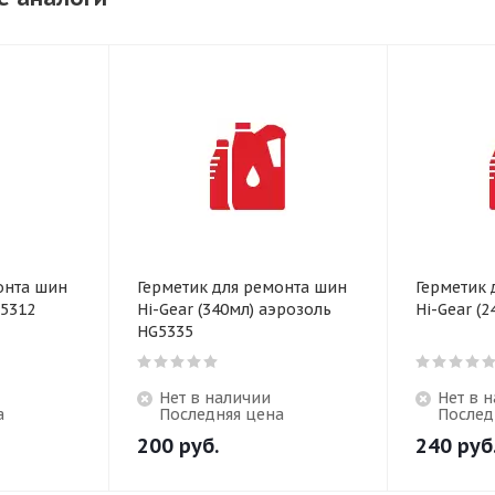
онта шин
Герметик для ремонта шин
Герметик 
G5312
Hi-Gear (340мл) аэрозоль
Hi-Gear (
HG5335
Нет в наличии
Нет в 
а
Последняя цена
Послед
200
руб.
240
руб