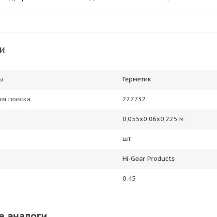
и
ы
Герметик
ля поиска
227732
0,055х0,06х0,225 м
шт
Hi-Gear Products
0.45
е аналоги