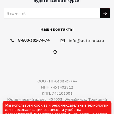
Будьте всегда в курсе!
Наши контакты
8-800-301-74-74
info@auto-rota.ru
ООО «НГ-Сервис-74»
ИНН:7451402812
КПП: 745101001
Юридический адрес: 454053,г.Челябинск, Троицкий
Мы используем cookies и рекомендательные технологии
тракт, дом 11 А, нежилое помещение 16
для персонализации сервисов и удобства
E-mail: office@ng-servis.ru