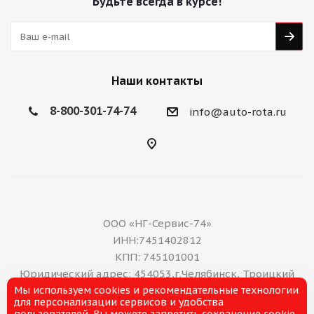
Будьте всегда в курсе!
Наши контакты
8-800-301-74-74
info@auto-rota.ru
ООО «НГ-Сервис-74»
ИНН:7451402812
КПП: 745101001
Юридический адрес: 454053,г.Челябинск, Троицкий
Мы используем cookies и рекомендательные технологии
тракт, дом 11 А, нежилое помещение 16
для персонализации сервисов и удобства
E-mail: office@ng-servis.ru