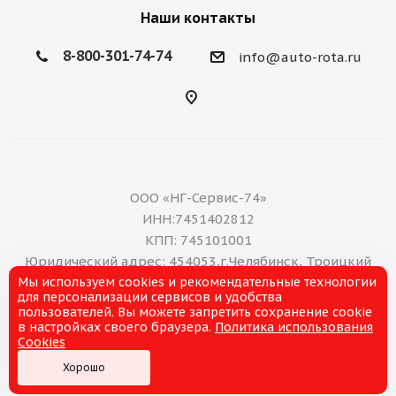
Наши контакты
8-800-301-74-74
info@auto-rota.ru
ООО «НГ-Сервис-74»
ИНН:7451402812
КПП: 745101001
Юридический адрес: 454053,г.Челябинск, Троицкий
Мы используем cookies и рекомендательные технологии
тракт, дом 11 А, нежилое помещение 16
для персонализации сервисов и удобства
E-mail: office@ng-servis.ru
пользователей. Вы можете запретить сохранение cookie
8(351)211-21-07
в настройках своего браузера.
Политика использования
Cookies
Хорошо