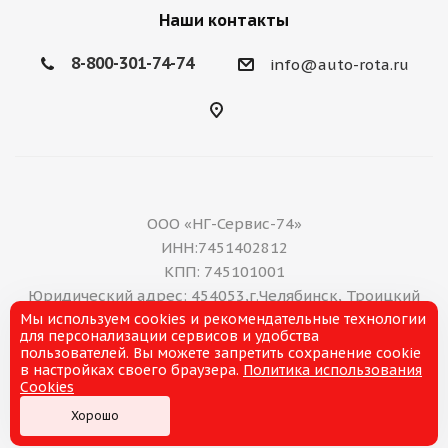
Наши контакты
8-800-301-74-74
info@auto-rota.ru
ООО «НГ-Сервис-74»
ИНН:7451402812
КПП: 745101001
Юридический адрес: 454053,г.Челябинск, Троицкий
Мы используем cookies и рекомендательные технологии
тракт, дом 11 А, нежилое помещение 16
для персонализации сервисов и удобства
E-mail: office@ng-servis.ru
пользователей. Вы можете запретить сохранение cookie
8(351)211-21-07
в настройках своего браузера.
Политика использования
Cookies
Хорошо