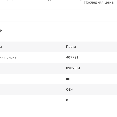
Последняя цена
и
ы
Паста
ля поиска
407791
0х0х0 м
шт
OEM
0