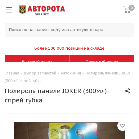
0
Более 100 000 позиций на складе
Быстрый заказ
Пакетный заказ
Главная
-
Выбор запчастей
-
Автохимия
-
Полироль панели JOKER
(300мл) спрей губка
Полироль панели JOKER (300мл)
спрей губка