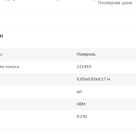
Последняя цена
и
ы
Полироль
ля поиска
221933
0,05х0,05х0,17 м
шт
OEM
0.191