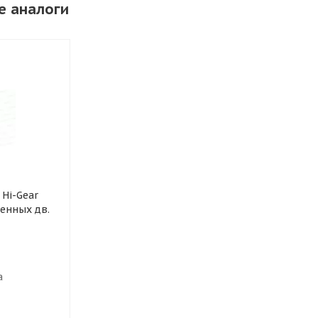
е аналоги
 Hi-Gear
шенных дв.
а