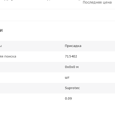
Последняя цена
и
ы
Присадка
ля поиска
715402
0х0х0 м
шт
Suprotec
0.09