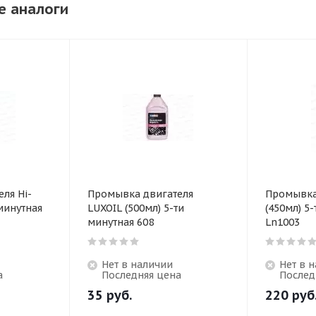
е аналоги
ля Hi-
Промывка двигателя
Промывка
LUXOIL (500мл) 5-ти
(450мл) 5
минутная 608
Ln1003
Нет в наличии
Нет в 
а
Последняя цена
Послед
35
руб.
220
руб