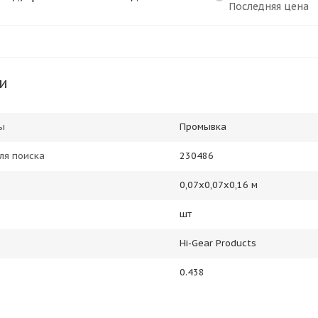
Последняя цена
и
ы
Промывка
ля поиска
230486
0,07х0,07х0,16 м
шт
Hi-Gear Products
0.438