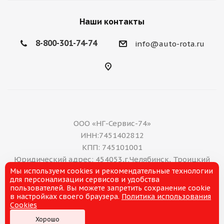
Наши контакты
8-800-301-74-74
info@auto-rota.ru
ООО «НГ-Сервис-74»
ИНН:7451402812
КПП: 745101001
Юридический адрес: 454053,г.Челябинск, Троицкий
Мы используем cookies и рекомендательные технологии
тракт, дом 11 А, нежилое помещение 16
для персонализации сервисов и удобства
E-mail: office@ng-servis.ru
пользователей. Вы можете запретить сохранение cookie
8(351)211-21-07
в настройках своего браузера.
Политика использования
Cookies
Хорошо