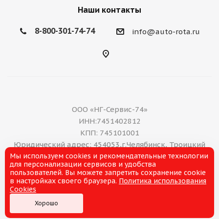
Наши контакты
8-800-301-74-74
info@auto-rota.ru
ООО «НГ-Сервис-74»
ИНН:7451402812
КПП: 745101001
Юридический адрес: 454053,г.Челябинск, Троицкий
Мы используем cookies и рекомендательные технологии
тракт, дом 11 А, нежилое помещение 16
для персонализации сервисов и удобства
E-mail: office@ng-servis.ru
пользователей. Вы можете запретить сохранение cookie
8(351)211-21-07
в настройках своего браузера.
Политика использования
Cookies
Хорошо