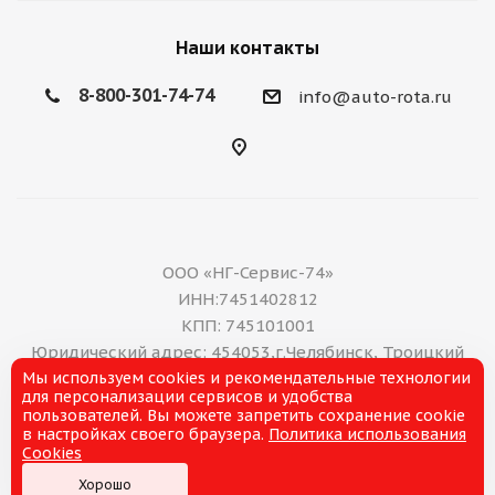
Наши контакты
8-800-301-74-74
info@auto-rota.ru
ООО «НГ-Сервис-74»
ИНН:7451402812
КПП: 745101001
Юридический адрес: 454053,г.Челябинск, Троицкий
Мы используем cookies и рекомендательные технологии
тракт, дом 11 А, нежилое помещение 16
для персонализации сервисов и удобства
E-mail: office@ng-servis.ru
пользователей. Вы можете запретить сохранение cookie
8(351)211-21-07
в настройках своего браузера.
Политика использования
Cookies
Хорошо