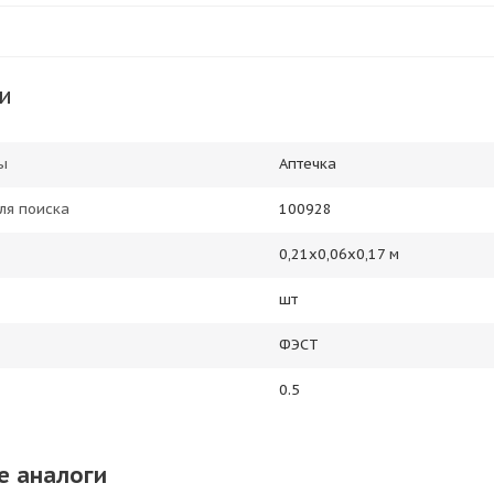
и
ы
Аптечка
ля поиска
100928
0,21х0,06х0,17 м
шт
ФЭСТ
0.5
е аналоги