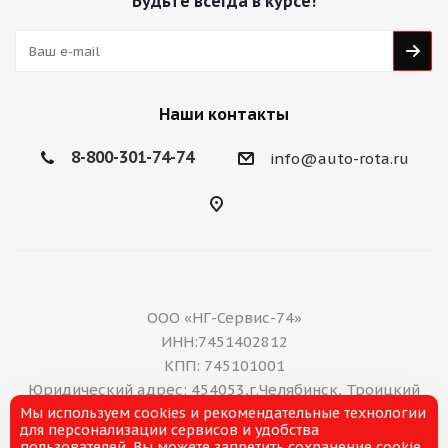
Будьте всегда в курсе!
Наши контакты
8-800-301-74-74
info@auto-rota.ru
ООО «НГ-Сервис-74»
ИНН:7451402812
КПП: 745101001
Юридический адрес: 454053,г.Челябинск, Троицкий
Мы используем cookies и рекомендательные технологии
тракт, дом 11 А, нежилое помещение 16
для персонализации сервисов и удобства
E-mail: office@ng-servis.ru
пользователей. Вы можете запретить сохранение cookie