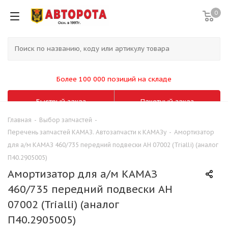
0
Более 100 000 позиций на складе
Быстрый заказ
Пакетный заказ
Главная
-
Выбор запчастей
-
Перечень запчастей КАМАЗ. Автозапчасти к КАМАЗу
-
Амортизатор
для а/м КАМАЗ 460/735 передний подвески AH 07002 (Trialli) (аналог
П40.2905005)
Амортизатор для а/м КАМАЗ
460/735 передний подвески AH
07002 (Trialli) (аналог
П40.2905005)