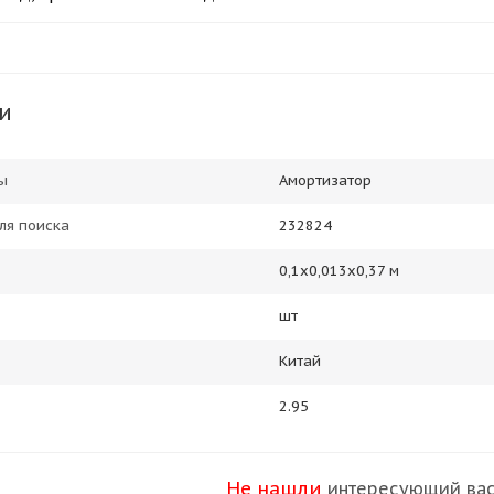
и
ы
Амортизатор
ля поиска
232824
0,1х0,013х0,37 м
шт
Китай
2.95
Не нашли
интересующий вас