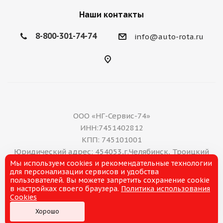
Наши контакты
8-800-301-74-74
info@auto-rota.ru
ООО «НГ-Сервис-74»
ИНН:7451402812
КПП: 745101001
Юридический адрес: 454053,г.Челябинск, Троицкий
Мы используем cookies и рекомендательные технологии
тракт, дом 11 А, нежилое помещение 16
для персонализации сервисов и удобства
E-mail: office@ng-servis.ru
пользователей. Вы можете запретить сохранение cookie
8(351)211-21-07
в настройках своего браузера.
Политика использования
Cookies
Хорошо