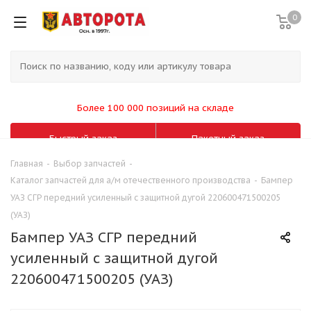
0
Более 100 000 позиций на складе
Быстрый заказ
Пакетный заказ
Главная
-
Выбор запчастей
-
Каталог запчастей для а/м отечественного производства
-
Бампер
УАЗ СГР передний усиленный с защитной дугой 220600471500205
(УАЗ)
Бампер УАЗ СГР передний
усиленный с защитной дугой
220600471500205 (УАЗ)