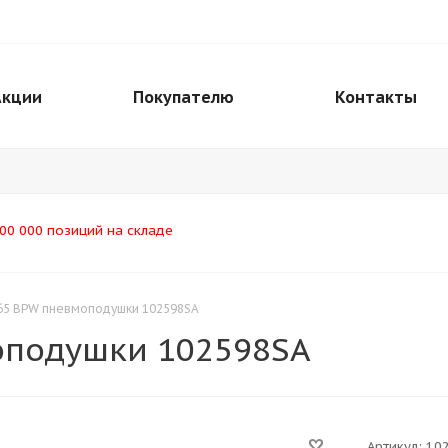
Акции
Покупателю
Контакты
00 000 позиций на складе
х65 BPW пневмоподушки 102598SA
оподушки 102598SA
Артикул:
10