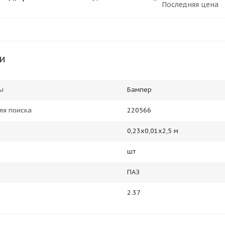
Последняя цена
и
ы
Бампер
ля поиска
220566
0,23х0,01х2,5 м
шт
ПАЗ
2.37