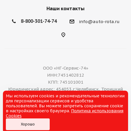
Наши контакты
8-800-301-74-74
info@auto-rota.ru
ООО «НГ-Сервис-74»
ИНН:7451402812
КПП: 745101001
Юридический адрес: 454053,г.Челябинск, Троицкий
Мы используем cookies и рекомендательные технологии
тракт, дом 11 А, нежилое помещение 16
для персонализации сервисов и удобства
E-mail: office@ng-servis.ru
пользователей. Вы можете запретить сохранение cookie
8(351)211-21-07
в настройках своего браузера.
Политика использования
Cookies
Хорошо