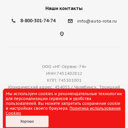
Наши контакты
8-800-301-74-74
info@auto-rota.ru
ООО «НГ-Сервис-74»
ИНН:7451402812
КПП: 745101001
Юридический адрес: 454053,г.Челябинск, Троицкий
Мы используем cookies и рекомендательные технологии
тракт, дом 11 А, нежилое помещение 16
для персонализации сервисов и удобства
E-mail: office@ng-servis.ru
пользователей. Вы можете запретить сохранение cookie
8(351)211-21-07
в настройках своего браузера.
Политика использования
Cookies
Хорошо