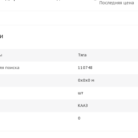
Последняя цена
и
ы
Тяга
ля поиска
110748
0х0х0 м
шт
КААЗ
0