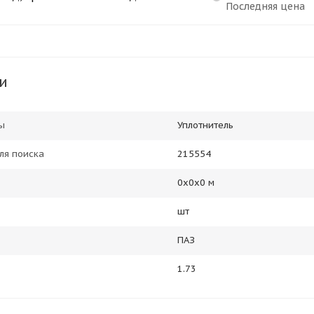
Последняя цена
и
ы
Уплотнитель
ля поиска
215554
0х0х0 м
шт
ПАЗ
1.73