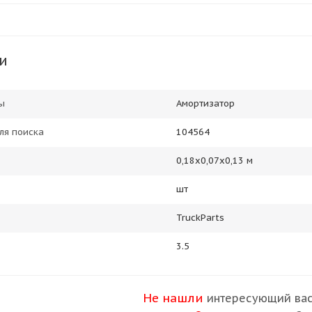
и
ы
Амортизатор
ля поиска
104564
0,18х0,07х0,13 м
шт
TruckParts
3.5
Не нашли
интересующий вас