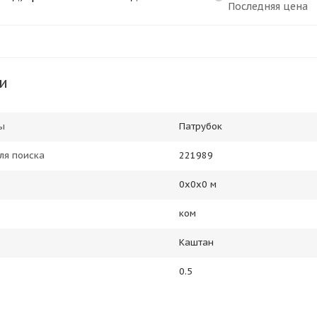
Последняя цена
и
ы
Патрубок
ля поиска
221989
0х0х0 м
ком
Каштан
0.5