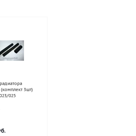
 радиатора
(комплект 3шт)
023/025
б.