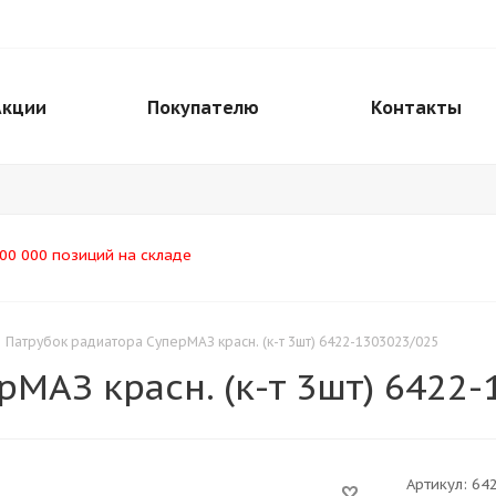
Акции
Покупателю
Контакты
00 000 позиций на складе
Патрубок радиатора СуперМАЗ красн. (к-т 3шт) 6422-1303023/025
МАЗ красн. (к-т 3шт) 6422
Артикул:
64