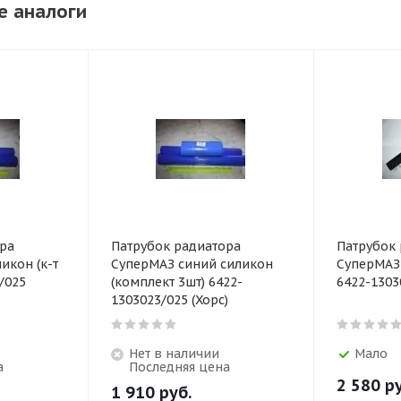
е аналоги
ра
Патрубок радиатора
Патрубок
икон (к-т
СуперМАЗ синий силикон
СуперМАЗ 
/025
(комплект 3шт) 6422-
6422-1303
1303023/025 (Хорс)
Нет в наличии
Мало
а
Последняя цена
2 580
ру
1 910
руб.