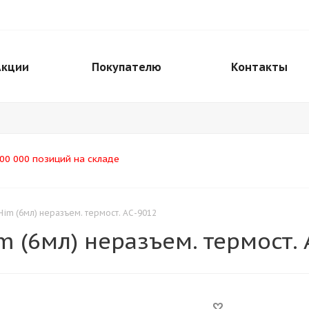
Акции
Покупателю
Контакты
00 000 позиций на складе
im (6мл) неразъем. термост. АС-9012
 (6мл) неразъем. термост. 