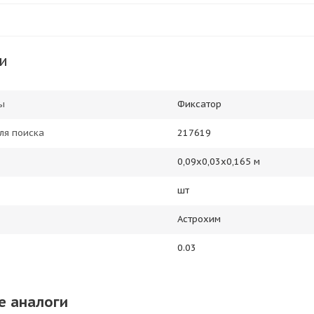
и
ы
Фиксатор
ля поиска
217619
0,09х0,03х0,165 м
шт
Астрохим
0.03
е аналоги