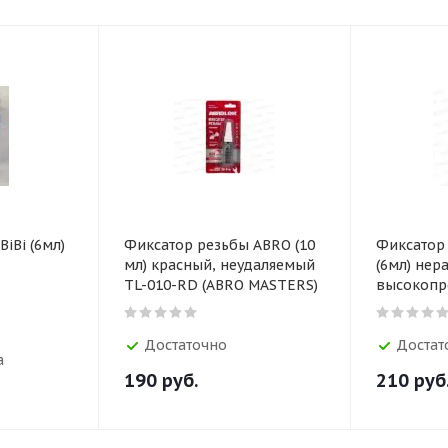
iBi (6мл)
Фиксатор резьбы ABRO (10
Фиксатор
мл) красный, неудаляемый
(6мл) не
TL-010-RD (ABRO MASTERS)
высокопр
Достаточно
Достат
а
190
руб.
210
руб