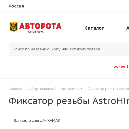
Россия
Каталог
Более 1
Главная
-
Выбор запчастей
-
Автохимия
-
Фиксатор резьбы AstroH
Фиксатор резьбы AstroHim
Запчасти для а/м КАМАЗ