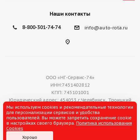
Наши контакты
8-800-301-74-74
info@auto-rota.ru
ООО «НГ-Сервис-74»
ИНН:7451402812
КПП: 745101001
Юридический адрес: 454053,г.Челябинск, Троицкий
Мы используем cookies и рекомендательные технологии
тракт, дом 11 А, нежилое помещение 16
для персонализации сервисов и удобства
E-mail: office@ng-servis.ru
пользователей. Вы можете запретить сохранение cookie
8(351)211-21-07
в настройках своего браузера.
Политика использования
Cookies
Хорошо