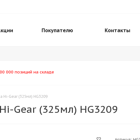
Акции
Покупателю
Контакты
00 000 позиций на складе
а Hi-Gear (325мл) HG3209
Hi-Gear (325мл) HG3209
Артикул:
HG