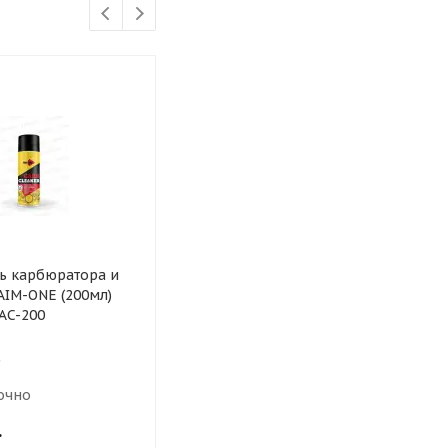
ь карбюратора и
Очиститель карбюратора
О
AIM-ONE (200мл)
Felix (400мл)
д
AC-200
а
очно
Мало
.
320
руб.
3