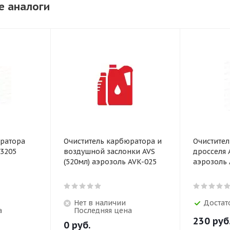
е аналоги
юратора
Очиститель карбюратора и
Очистител
G3205
воздушной заслонки AVS
дросселя 
(520мл) аэрозоль AVK-025
аэрозоль 
Нет в наличии
Достат
а
Последняя цена
230
руб
0
руб.