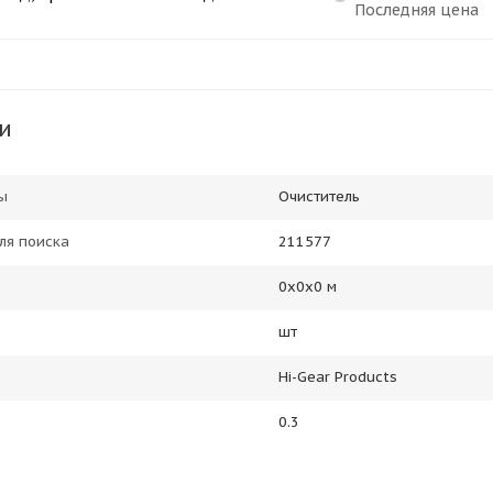
Последняя цена
и
ы
Очиститель
ля поиска
211577
0х0х0 м
шт
Hi-Gear Products
0.3