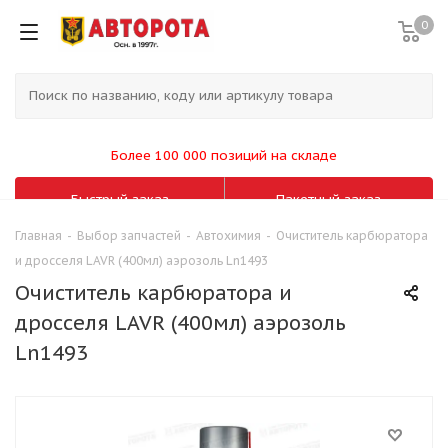
0
Более 100 000 позиций на складе
Быстрый заказ
Пакетный заказ
Главная
-
Выбор запчастей
-
Автохимия
-
Очиститель карбюратора
и дросселя LAVR (400мл) аэрозоль Ln1493
Очиститель карбюратора и
дросселя LAVR (400мл) аэрозоль
Ln1493