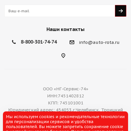
Наши контакты
8-800-301-74-74
info@auto-rota.ru
ООО «НГ-Сервис-74»
ИНН:7451402812
КПП: 745101001
Юридический адрес: 454053,г.Челябинск, Троицкий
Мы используем cookies и рекомендательные технологии
тракт, дом 11 А, нежилое помещение 16
для персонализации сервисов и удобства
E-mail: office@ng-servis.ru
пользователей. Вы можете запретить сохранение cookie
8(351)211-21-07