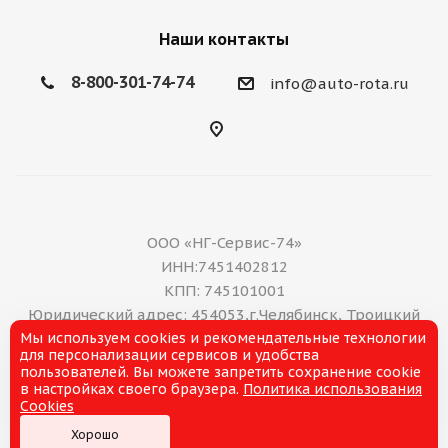
Наши контакты
8-800-301-74-74
info@auto-rota.ru
ООО «НГ-Сервис-74»
ИНН:7451402812
КПП: 745101001
Юридический адрес: 454053,г.Челябинск, Троицкий
Мы используем cookies и рекомендательные технологии
тракт, дом 11 А, нежилое помещение 16
для персонализации сервисов и удобства
E-mail: office@ng-servis.ru
пользователей. Вы можете запретить сохранение cookie
8(351)211-21-07
в настройках своего браузера.
Политика использования
Cookies
Хорошо