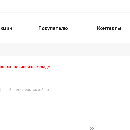
Акции
Покупателю
Контакты
00 000 позиций на складе
)
-
Вачеги цельнокройные