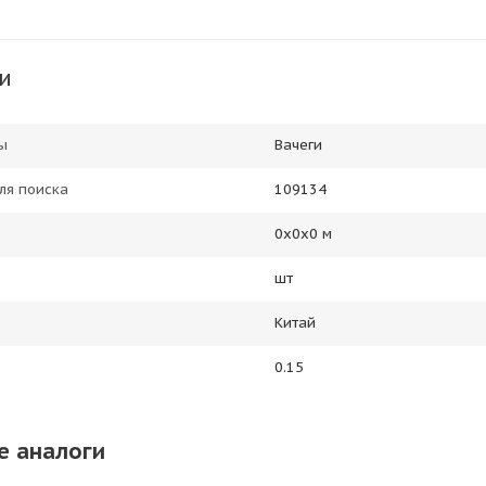
и
ы
Вачеги
ля поиска
109134
0х0х0 м
шт
Китай
0.15
е аналоги