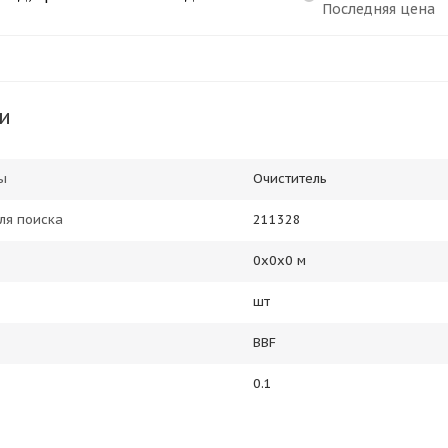
Последняя цена
и
ы
Очиститель
ля поиска
211328
0х0х0 м
шт
BBF
0.1