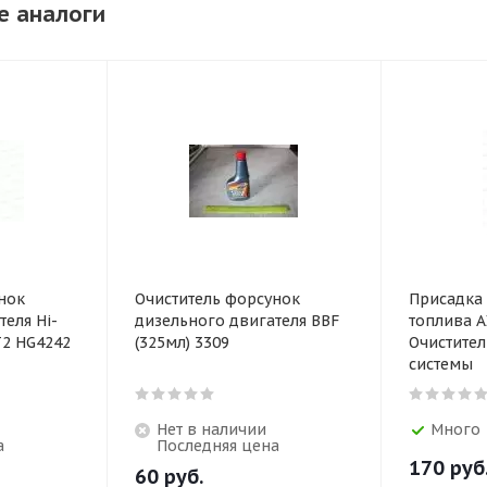
е аналоги
нок
Очиститель форсунок
Присадка
еля Hi-
дизельного двигателя BBF
топлива A
T2 HG4242
(325мл) 3309
Очистите
системы
Нет в наличии
Много
а
Последняя цена
170
руб
60
руб.