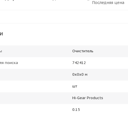
Последняя цена
и
ы
Очиститель
ля поиска
742412
0х0х0 м
шт
Hi-Gear Products
0.15