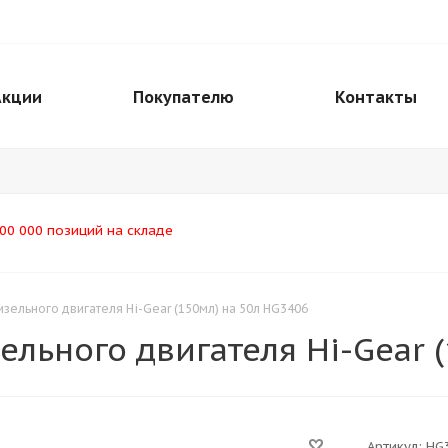
Акции
Покупателю
Контакты
00 000 позиций на складе
зельного двигателя Hi-Gear (150мл) на 50л HG3406
льного двигателя Hi-Gear 
Артикул:
HG