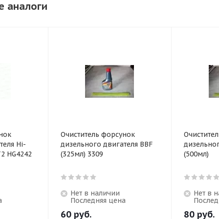
е аналоги
нок
Очиститель форсунок
Очистите
еля Hi-
дизельного двигателя BBF
дизельног
T2 HG4242
(325мл) 3309
(500мл)
Нет в наличии
Нет в 
а
Последняя цена
Послед
60
руб.
80
руб.